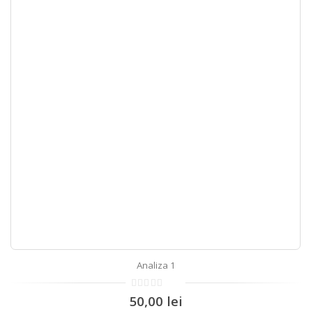
Analiza 1
0
50,00
lei
out