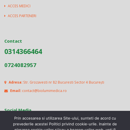
ACCES MEDICI
ACCES PARTENERI
Contact
0314366464
0724082957
Adresa:
Str. Grozavesti nr 82 Bucuresti Sector 4 București
Email:
contact@biolumimedica.ro
Social Media
Prin accesarea si utilizarea Site-ului, sunteti de acord cu
prevederile acestei Politici privind cookie-urile. Inainte de
plasarea cookie-urilor si/sau a beacon-urilor web, veti fi