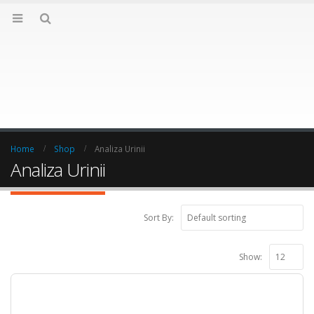
Home
Shop
Analiza Urinii
Analiza Urinii
Sort By:
Show: