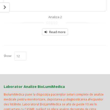
Analiza 2
0
out
Read more
of
5
Show:
Laborator Analize BioLumiMedica
BiolumiMedica pune la dispoziţia pacienţilor seturi complete de analize
medicale pentru monitorizare, depistarea şi diagnosticarea afecţiunilor
des întâlnite. Laboratorul BioLumiMedica se află de peste 10 ani în
contractare cu CASMB, putând să ofere analize decontate de către