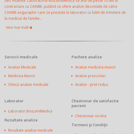
des întâlnite. Laboratorul BioLumiMedica se află de peste 10 ani în
contractare cu CASMB, putând să ofere analize decontate de către
CASMB asiguraţilor care se prezintă la laborator cu bilet de trimitere de
la medicul de familie...
Vezi mai mult
Servicii medicale
Pachete analize
Analize Medicale
Analize medicina muncii
Medicina Muncii
Analize prescolari
Clinică analize medicale
Analize - pret redus
Laborator
Chestionar de satisfactie
pacient
Laborator BioLumiMedica
Chestionar on-line
Rezultate analize
Termeni şi Condiţii
Rezultate analize medicale