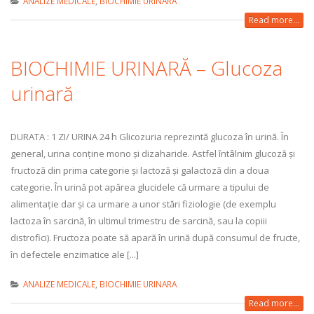
ANALIZE MEDICALE
,
BIOCHIMIE URINARA
Read more...
BIOCHIMIE URINARĂ – Glucoza
urinară
DURATA : 1 ZI/ URINA 24 h Glicozuria reprezintă glucoza în urină. În
general, urina conține mono și dizaharide. Astfel întâlnim glucoză și
fructoză din prima categorie și lactoză și galactoză din a doua
categorie. În urină pot apărea glucidele că urmare a tipului de
alimentație dar și ca urmare a unor stări fiziologie (de exemplu
lactoza în sarcină, în ultimul trimestru de sarcină, sau la copiii
distrofici). Fructoza poate să apară în urină după consumul de fructe,
în defectele enzimatice ale [...]
ANALIZE MEDICALE
,
BIOCHIMIE URINARA
Read more...