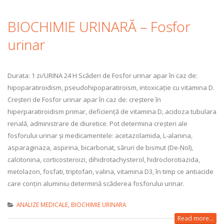
BIOCHIMIE URINARĂ – Fosfor
urinar
Durata: 1 zi/URINA 24 H Scăderi de Fosfor urinar apar în caz de:
hipoparatiroidism, pseudohipoparatiroism, intoxicație cu vitamina D.
Creșteri de Fosfor urinar apar în caz de: creștere în
hiperparatiroidism primar, deficiență de vitamina D, acidoza tubulara
renală, administrare de diuretice. Pot determina creșteri ale
fosforului urinar și medicamentele: acetazolamida, L-alanina,
asparaginaza, aspirina, bicarbonat, săruri de bismut (De-Nol),
calcitonina, corticosteroizi, dihidrotachysterol, hidroclorotiazida,
metolazon, fosfati, triptofan, valina, vitamina D3, în timp ce antiacide
care conțin aluminiu determină scăderea fosforului urinar.
ANALIZE MEDICALE
,
BIOCHIMIE URINARA
Read more...