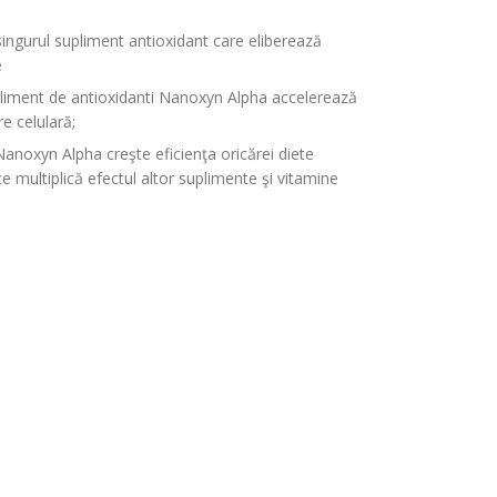
ngurul supliment antioxidant care eliberează
e
pliment de antioxidanti Nanoxyn Alpha accelerează
e celulară;
Nanoxyn Alpha creşte eficienţa oricărei diete
e multiplică efectul altor suplimente şi vitamine