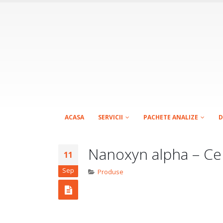
ACASA
SERVICII
PACHETE ANALIZE
D
Nanoxyn alpha – Cel
11
Sep
Produse