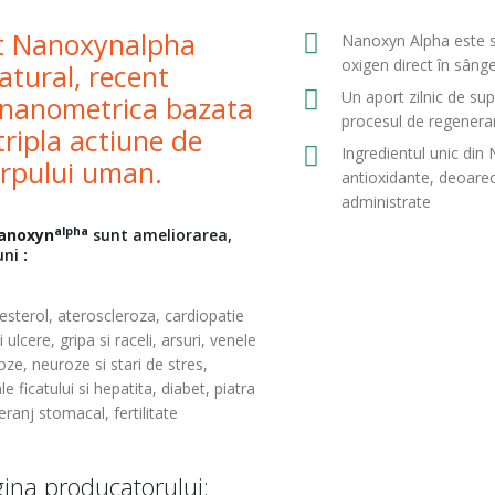
nt Nanoxynalpha
Nanoxyn Alpha este si
oxigen direct în sâng
atural, recent
Un aport zilnic de su
a nanometrica bazata
procesul de regenerar
tripla actiune de
Ingredientul unic din 
corpului uman.
antioxidante, deoarec
administrate
alpha
anoxyn
sunt ameliorarea,
uni
:
olesterol, ateroscleroza, cardiopatie
ulcere, gripa si raceli, arsuri, venele
oze, neuroze si stari de stres,
 ficatului si hepatita, diabet, piatra
i deranj stomacal, fertilitate
ina producatorului: