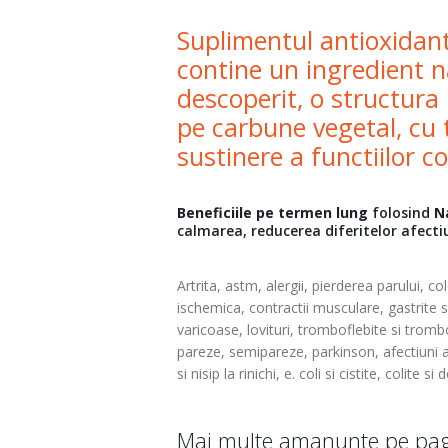
Suplimentul antioxida
contine un ingredient n
descoperit, o structur
pe carbune vegetal, cu 
sustinere a functiilor 
Beneficiile pe termen lung
folosind
N
calmarea, reducerea diferitelor afecti
Artrita, astm, alergii, pierderea parului, c
ischemica, contractii musculare, gastrite si 
varicoase, lovituri, tromboflebite si tromb
pareze, semipareze, parkinson, afectiuni ale
si nisip la rinichi, e. coli si cistite, colite s
Mai multe amanunte pe pag