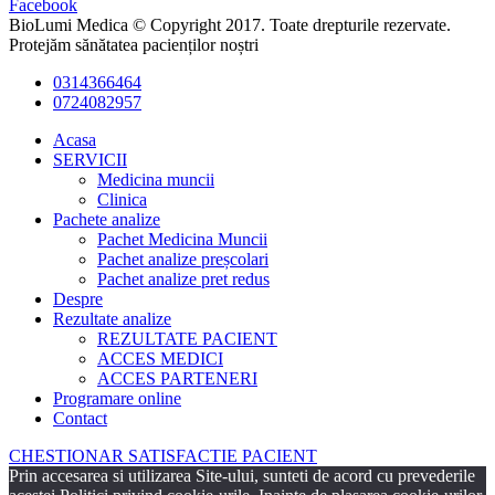
Facebook
BioLumi Medica © Copyright 2017. Toate drepturile rezervate.
Protejăm sănătatea pacienților noștri
0314366464
0724082957
Acasa
SERVICII
Medicina muncii
Clinica
Pachete analize
Pachet Medicina Muncii
Pachet analize preșcolari
Pachet analize pret redus
Despre
Rezultate analize
REZULTATE PACIENT
ACCES MEDICI
ACCES PARTENERI
Programare online
Contact
CHESTIONAR SATISFACTIE PACIENT
Prin accesarea si utilizarea Site-ului, sunteti de acord cu prevederile