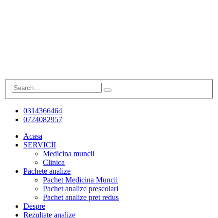
0314366464
0724082957
Acasa
SERVICII
Medicina muncii
Clinica
Pachete analize
Pachet Medicina Muncii
Pachet analize preșcolari
Pachet analize pret redus
Despre
Rezultate analize