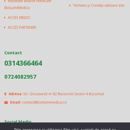
Rezultate analize medicale
Termeni şi Condiţii utilizare site
BioLumiMedica
ACCES MEDICI
ACCES PARTENERI
Contact
0314366464
0724082957
Adresa:
Str. Grozavesti nr 82 Bucuresti Sector 4 București
Email:
contact@biolumimedica.ro
Social Media
Prin accesarea si utilizarea Site-ului, sunteti de acord cu