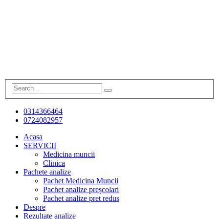
0314366464
0724082957
Acasa
SERVICII
Medicina muncii
Clinica
Pachete analize
Pachet Medicina Muncii
Pachet analize preșcolari
Pachet analize pret redus
Despre
Rezultate analize