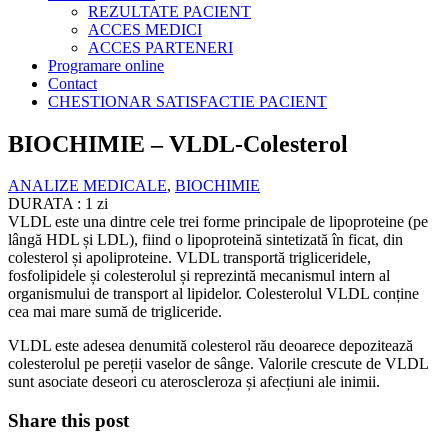
REZULTATE PACIENT
ACCES MEDICI
ACCES PARTENERI
Programare online
Contact
CHESTIONAR SATISFACTIE PACIENT
BIOCHIMIE – VLDL-Colesterol
ANALIZE MEDICALE
,
BIOCHIMIE
DURATA : 1 zi
VLDL este una dintre cele trei forme principale de lipoproteine (pe
lângă HDL și LDL), fiind o lipoproteină sintetizată în ficat, din
colesterol și apoliproteine. VLDL transportă trigliceridele,
fosfolipidele și colesterolul și reprezintă mecanismul intern al
organismului de transport al lipidelor. Colesterolul VLDL conține
cea mai mare sumă de trigliceride.
VLDL este adesea denumită colesterol rău deoarece depozitează
colesterolul pe pereții vaselor de sânge. Valorile crescute de VLDL
sunt asociate deseori cu ateroscleroza și afecțiuni ale inimii.
Share this post