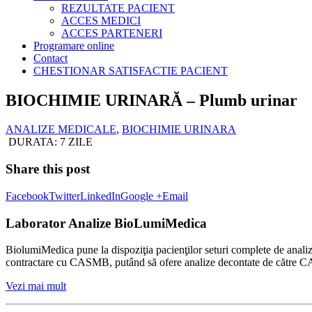
REZULTATE PACIENT
ACCES MEDICI
ACCES PARTENERI
Programare online
Contact
CHESTIONAR SATISFACTIE PACIENT
BIOCHIMIE URINARĂ – Plumb urinar
ANALIZE MEDICALE
,
BIOCHIMIE URINARA
DURATA: 7 ZILE
Share this post
Facebook
Twitter
LinkedIn
Google +
Email
Laborator Analize BioLumiMedica
BiolumiMedica pune la dispoziţia pacienţilor seturi complete de analiz
contractare cu CASMB, putând să ofere analize decontate de către CASMB
Vezi mai mult