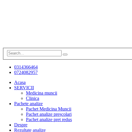
0314366464
0724082957
Acasa
SERVICII
Medicina muncii
Clinica
Pachete analize
Pachet Medicina Muncii
Pachet analize preșcolari
Pachet analize pret redus
Despre
Rezultate analize