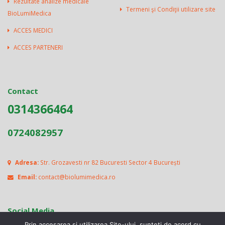
Rezultate analize medicale
Termeni şi Condiţii utilizare site
BioLumiMedica
ACCES MEDICI
ACCES PARTENERI
Contact
0314366464
0724082957
Adresa:
Str. Grozavesti nr 82 Bucuresti Sector 4 București
Email:
contact@biolumimedica.ro
Social Media
Prin accesarea si utilizarea Site-ului, sunteti de acord cu