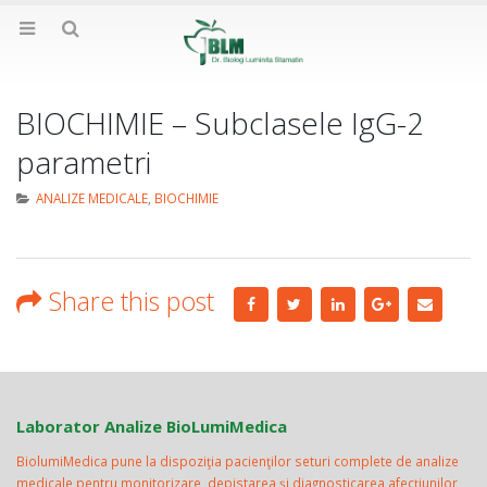
BIOCHIMIE – Subclasele IgG-2
parametri
ANALIZE MEDICALE
,
BIOCHIMIE
Share this post
Laborator Analize BioLumiMedica
BiolumiMedica pune la dispoziţia pacienţilor seturi complete de analize
medicale pentru monitorizare, depistarea şi diagnosticarea afecţiunilor