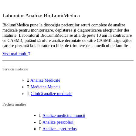
Laborator Analize BioLumiMedica
BiolumiMedica pune la dispoziţia pacienţilor seturi complete de analize
medicale pentru monitorizare, depistarea şi diagnosticarea afecţiunilor des
întâlnite. Laboratorul BioLumiMedica se află de peste 10 ani în contractare
cu CASMB, putând să ofere analize decontate de către CASMB asiguraţilor
care se prezintă la laborator cu bilet de trimitere de la medicul de familie...
Vezi mai mult
Servicii medicale
Analize Medicale
Medicina Muncii
Clinică analize medicale
Pachete analize
Analize medicina muncii
Analize prescolari
Analize - pret redus