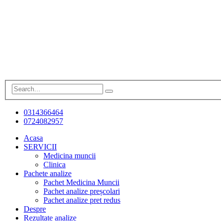
0314366464
0724082957
Acasa
SERVICII
Medicina muncii
Clinica
Pachete analize
Pachet Medicina Muncii
Pachet analize preșcolari
Pachet analize pret redus
Despre
Rezultate analize