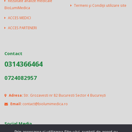
Rezultate analize medicale
Termeni şi Condiţii utilizare site
BioLumiMedica
ACCES MEDICI
ACCES PARTENERI
Contact
0314366464
0724082957
Adresa:
Str. Grozavesti nr 82 Bucuresti Sector 4 București
Email:
contact@biolumimedica.ro
Social Media
Prin accesarea si utilizarea Site-ului, sunteti de acord cu