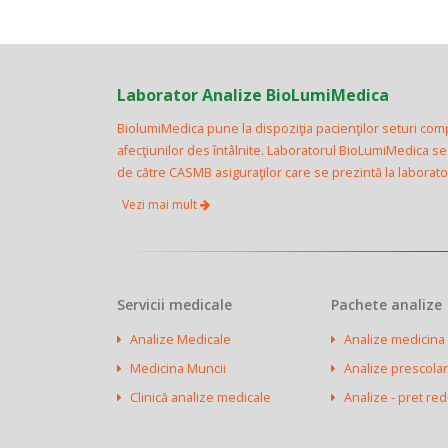
Laborator Analize BioLumiMedica
BiolumiMedica pune la dispoziţia pacienţilor seturi com
afecţiunilor des întâlnite. Laboratorul BioLumiMedica s
de către CASMB asiguraţilor care se prezintă la laborator 
Vezi mai mult
Servicii medicale
Pachete analize
Analize Medicale
Analize medicina
Medicina Muncii
Analize prescolar
Clinică analize medicale
Analize - pret re