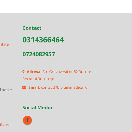
Contact
0314366464
ontate
0724082957
Adresa:
Str. Grozavesti nr 82 Bucuresti
Sector 4 București
Email:
contact@biolumimedica.ro
factie
Social Media
ilizare