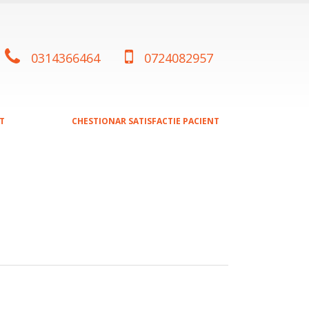
0314366464
0724082957
T
CHESTIONAR SATISFACTIE PACIENT