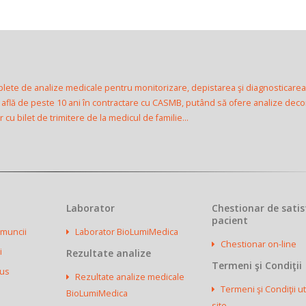
plete de analize medicale pentru monitorizare, depistarea şi diagnosticarea
e află de peste 10 ani în contractare cu CASMB, putând să ofere analize dec
cu bilet de trimitere de la medicul de familie...
Laborator
Chestionar de satis
pacient
 muncii
Laborator BioLumiMedica
Chestionar on-line
i
Rezultate analize
Termeni şi Condiţii
dus
Rezultate analize medicale
Termeni şi Condiţii ut
BioLumiMedica
site