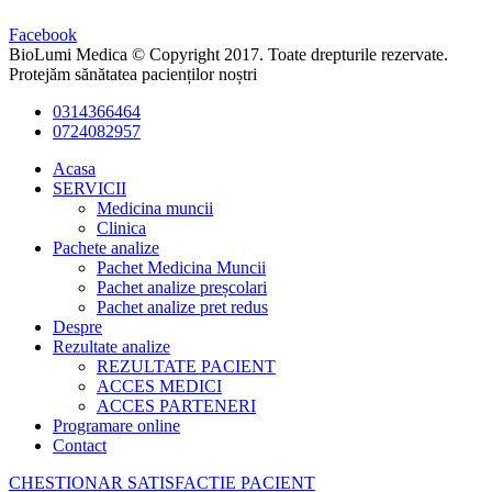
Facebook
BioLumi Medica © Copyright 2017. Toate drepturile rezervate.
Protejăm sănătatea pacienților noștri
0314366464
0724082957
Acasa
SERVICII
Medicina muncii
Clinica
Pachete analize
Pachet Medicina Muncii
Pachet analize preșcolari
Pachet analize pret redus
Despre
Rezultate analize
REZULTATE PACIENT
ACCES MEDICI
ACCES PARTENERI
Programare online
Contact
CHESTIONAR SATISFACTIE PACIENT