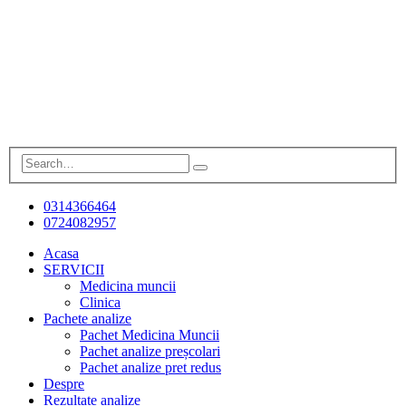
0314366464
0724082957
Acasa
SERVICII
Medicina muncii
Clinica
Pachete analize
Pachet Medicina Muncii
Pachet analize preșcolari
Pachet analize pret redus
Despre
Rezultate analize